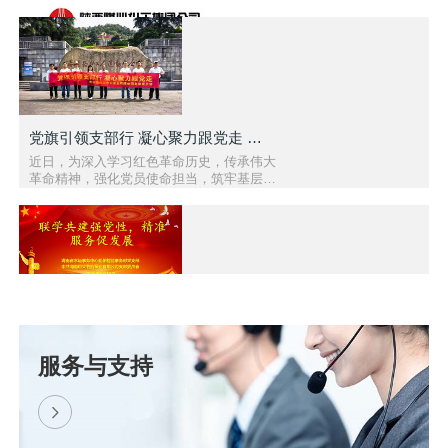
党旗引领支部行 凝心聚力跟党走 — 醴陵市中大泵业党..
近日，为深入学习红色革命历史，传承伟大
革命精神，强化党员使命担当，筑牢基层党
组织战斗堡垒，中共醴陵市中大泵业有限公
司支部委员会组织全体党员赴..
联学共建强党性 精准服务促发展 | 我司与湖南省水运..
为深化党建引领作用，推动理论学习与生产
服务与支持
实践深度融合，以党建聚合力、以服务促发
展，2026 年 6 月 10 日，中共湖南中大节
能泵业有限公司党支部与湖南..