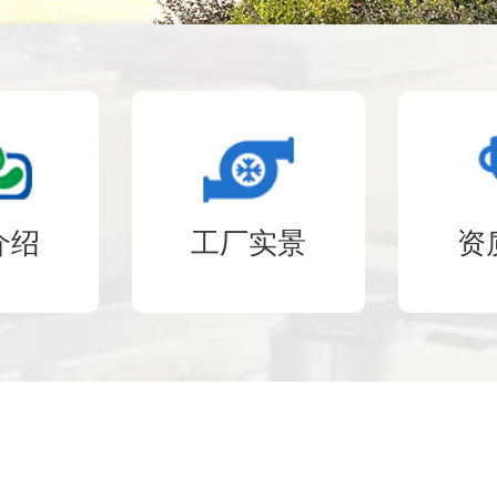
介绍
工厂实景
资
30
年+