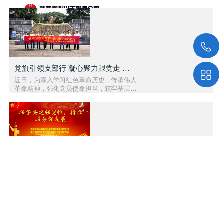
党旗引领支部行 凝心聚力跟党走 — 醴陵市中大泵业党..
近日，为深入学习红色革命历史，传承伟大
革命精神，强化党员使命担当，筑牢基层党
组织战斗堡垒，中共醴陵市中大泵业有限公
司支部委员会组织全体党员赴..
联学共建强党性 精准服务促发展 | 我司与湖南省水运..
为深化党建引领作用，推动理论学习与生产
服务与支持
实践深度融合，以党建聚合力、以服务促发
展，2026 年 6 月 10 日，中共湖南中大节
能泵业有限公司党支部与湖南..