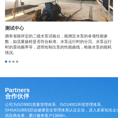
测试中心
配
、数
拥有省级评定的二级水泵试验台，能测定水泵的各项性能参
仓
流车
数，如流量扬程是否符合标准、水泵运行时的分贝、水泵运行
衡
时的震动频率等，进而绘制出泵的性能曲线，检验水泵的能耗
更
情况。
Partners
合作伙伴
公司为ISO9001质量管理体系、ISO14001环境管理体系、
OHSAS18001职业健康安全管理体系认证企业，进入多家知名企
供应商名单，累计服务客户13658+。